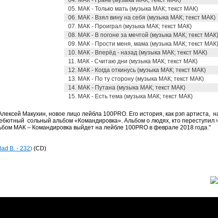
04. МАК - Грань (музыка МАК; текст МАК)
05. МАК - Только мать (музыка МАК; текст МАК)
06. МАК - Взял вину на себя (музыка МАК; текст МАК)
07. МАК - Проиграл (музыка МАК; текст МАК)
08. МАК - В погоне за мечтой (музыка МАК; текст МАК
09. МАК - Прости меня, мама (музыка МАК; текст МАК
10. МАК - Вперёд - назад (музыка МАК; текст МАК)
11. МАК - Считаю дни (музыка МАК; текст МАК)
12. МАК - Когда откинусь (музыка МАК; текст МАК)
13. МАК - По ту сторону (музыка МАК; текст МАК)
14. МАК - Путана (музыка МАК; текст МАК)
15. МАК - Есть тема (музыка МАК; текст МАК)
 Алексей Макухин, новое лицо лейбла 100PRO. Его история, как рэп артиста, 
й дебютный сольный альбом «Командировка». А
льбом о людях, кто переступил 
льбом МАК – Командировка выйдет на лейбле 100PRO в феврале 2018 года."
ad B. - 232)
(CD)