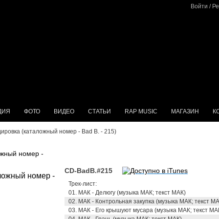
Войти
/
Ре
ДИЯ
ФОТО
ВИДЕО
СТАТЬИ
RAP MUSIC
МАГАЗИН
К
ировка (каталожный номер - Bad B. - 215)
ожный номер -
CD-BadB.#215
Трек-лист:
01. МАК - Делюгу (музыка МАК; текст МАК)
02. МАК - Контрольная закупка (музыка МАК; текст МА
03. МАК - Его крышуют мусара (музыка МАК; текст МА