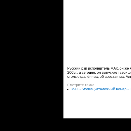
Русский рэп исполнитель МАК
, он же
2005г., а сегодня, он выпускает сво
столь отдалённых, об арестантах. А
Смотрите также:
МАК - Stories (каталожный номер - B