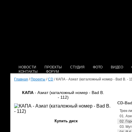
НОВОСТИ
ПРОЕКТЫ
СТУДИЯ
ФОТО
ВИДЕО
КОНТАКТЫ
ФОРУМ
Главная
/
Проекты
/
CD
/ КАПА - Азиат (каталожный номер - Bad B. - 1
КАПА
- Азиат (каталожный номер - Bad B.
- 112)
CD-Bad
Трек-ли
01. Ази
Купить диск
02. Гор
03. Мут