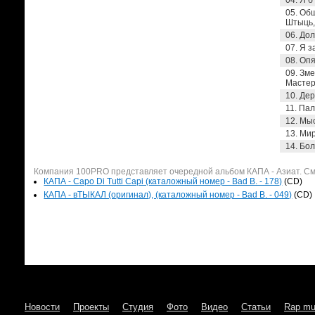
04. Я б
05. Общ
Штыць,
06. Дол
07. Я з
08. Опя
09. Зме
Мастер 
10. Дер
11. Пал
12. Мыс
13. Мир
14. Бол
Компания 100PRO представляет очередной альбом КАПА - Азиат. См
КАПА - Сapo Di Tutti Capi (каталожный номер - Bad B. - 178)
(CD)
КАПА - вТЫКАЛ (оригинал), (каталожный номер - Bad B. - 049)
(CD)
Новости
Проекты
Студия
Фото
Видео
Статьи
Rap mu