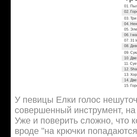
01. Пы
02. Го
03. Три
04. Не
05. Эл
06. I wa
07. 31
08. Де
09. Су
10. Дв
11. Суе
12. Sha
13. Хо
14. Две
15. Гор
У певицы Елки голос нешуточ
совершенный инструмент, на к
Уже и поверить сложно, что 
вроде "на крючки попадаются 