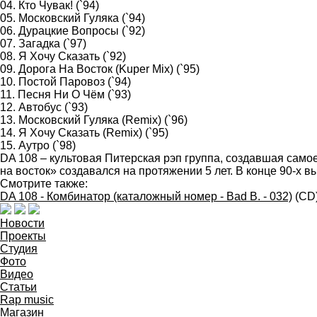
04. Кто Чувак! (`94)
05. Московский Гуляка (`94)
06. Дурацкие Вопросы (`92)
07. Загадка (`97)
08. Я Хочу Сказать (`92)
09. Дорога На Восток (Kuper Mix) (`95)
10. Постой Паровоз (`94)
11. Песня Ни О Чём (`93)
12. Автобус (`93)
13. Московский Гуляка (Remix) (`96)
14. Я Хочу Сказать (Remix) (`95)
15. Аутро (`98)
DA 108 – культовая Питерская рэп группа, создавшая самое
на восток» создавался на протяжении 5 лет. В конце 90-х
Смотрите также:
DA 108 - Комбинатор (каталожный номер - Bad B. - 032)
(CD
Новости
Проекты
Студия
Фото
Видео
Статьи
Rap music
Магазин