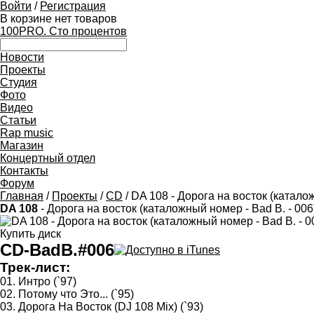
Войти
/
Регистрация
В корзине нет товаров
100PRO. Сто процентов
Новости
Проекты
Студия
Фото
Видео
Статьи
Rap music
Магазин
Концертный отдел
Контакты
Форум
Главная
/
Проекты
/
CD
/ DA 108 - Дорога на восток (катало
DA 108
- Дорога на восток (каталожный номер - Bad B. - 006
Купить диск
CD-BadB.#006
Трек-лист:
01. Интро (`97)
02. Потому что Это... (`95)
03. Дорога На Восток (DJ 108 Mix) (`93)