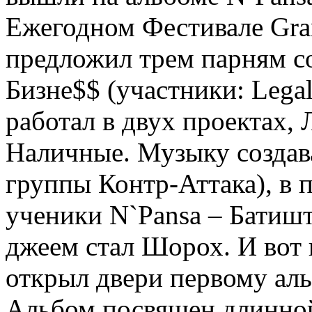
Ежегодном Фестивале Gra
предложил трем парням с
Бизне$$ (участники: Legal
работал в двух проектах,
Наличные. Музыку создав
группы Контр-Аттака), в
ученики N`Pansа – Батиш
джеем стал Шорох. И вот 
открыл двери первому ал
Альбом посвящен длинной