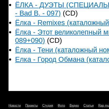
ЁЛКА - ДУЭТЫ (СПЕЦИАЛЬ
- Bad B. - 097)
(CD)
Ёлка - Remixes (каталожный 
Ёлка - Этот великолепный м
089+090)
(CD)
Ёлка - Тени (каталожный ном
Елка - Город Обмана (катало
Новости
Проекты
Студия
Фото
Видео
Статьи
Rap mu