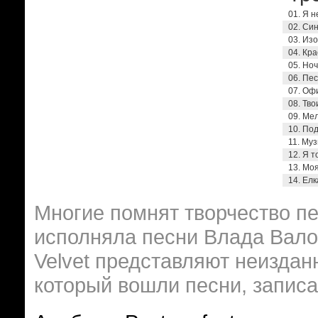
01. Я н
02. Си
03. Из
04. Кр
05. Ноч
06. Пес
07. Оф
08. Тво
09. Ме
10. Под
11. Му
12. Я 
13. Мо
14. Ел
Многие помнят творчество пе
исполняла песни Влада Вало
Velvet представляют неизданн
который вошли песни, записа