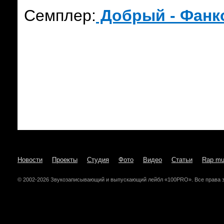
Семплер:
Добрый - Фанк
Новости
Проекты
Студия
Фото
Видео
Статьи
Rap mu
© 2002-2026 Звукозаписывающий и выпускающий лейбл «100PRO». Все права