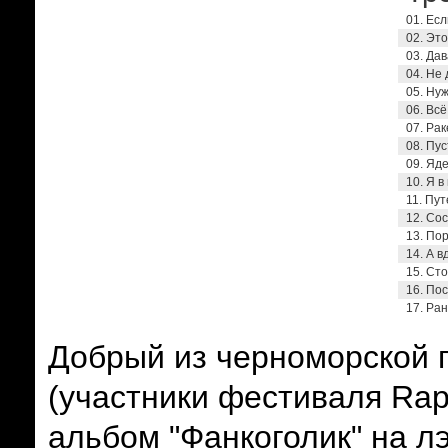
01. Ес
02. Это
03. Да
04. Не
05. Нуж
06. Вс
07. Рак
08. Пус
09. Яде
10. Я в
11. Пу
12. Со
13. По
14. А в
15. Ст
16. Пос
17. Ра
Добрый из черноморской 
(участники фестиваля
Ra
альбом "Фанкоголик" на л