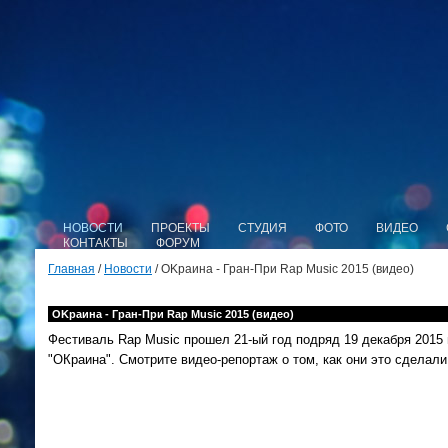
НОВОСТИ
ПРОЕКТЫ
СТУДИЯ
ФОТО
ВИДЕО
КОНТАКТЫ
ФОРУМ
Главная
/
Новости
/ ОKраина - Гран-При Rap Music 2015 (видео)
ОKраина - Гран-При Rap Music 2015 (видео)
Фестиваль Rap Music прошел 21-ый
год подряд 19 декабря 2015 
"ОКраина". Смотрите видео-репортаж о том, как они это сделал