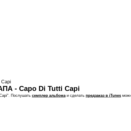
 Capi
А - Сapo Di Tutti Capi
i Capi". Послушать
семплер альбома
и сделать
предзаказ в iTunes
можн