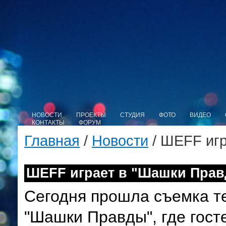
НОВОСТИ
ПРОЕКТЫ
СТУДИЯ
ФОТО
ВИДЕО
КОНТАКТЫ
ФОРУМ
Главная
/
Новости
/ ШЕFF игр
ШЕFF играет в "Шашки Пра
Сегодня прошла съемка т
"Шашки Правды", где гос