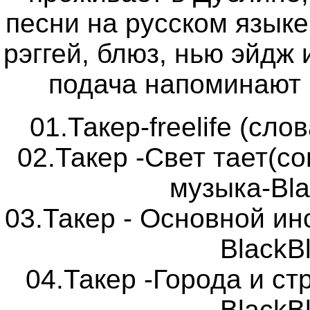
песни на русском язык
рэггей, блюз, нью эйдж 
подача напоминают E
01.Такер-freelife (сло
02.Такер -Свет тает(со
музыка-Bl
03.Такер - Основной ин
BlackB
04.Такер -Города и ст
BlackB