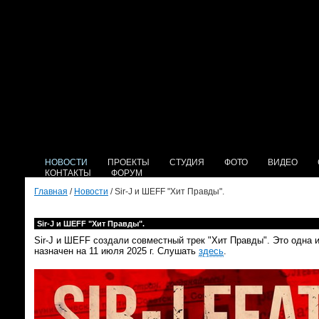
НОВОСТИ
ПРОЕКТЫ
СТУДИЯ
ФОТО
ВИДЕО
КОНТАКТЫ
ФОРУМ
Главная
/
Новости
/ Sir-J и ШЕFF "Хит Правды".
Sir-J и ШЕFF "Хит Правды".
Sir-J и ШЕFF создали совместный трек "Хит Правды". Это одна и
назначен на 11 июля 2025 г. Слушать
здесь
.