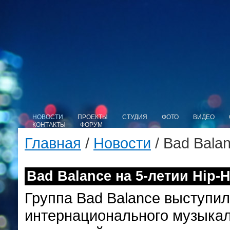
НОВОСТИ
ПРОЕКТЫ
СТУДИЯ
ФОТО
ВИДЕО
КОНТАКТЫ
ФОРУМ
Главная
/
Новости
/ Bad Balan
Bad Balance на 5-летии Hip-H
Группа Bad Balance выступил
интернационального музыкаль