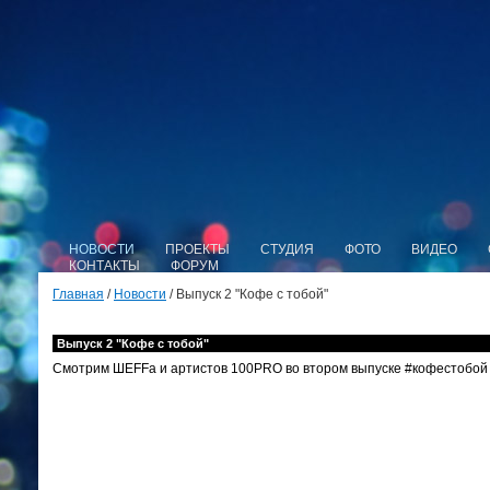
НОВОСТИ
ПРОЕКТЫ
СТУДИЯ
ФОТО
ВИДЕО
КОНТАКТЫ
ФОРУМ
Главная
/
Новости
/ Выпуск 2 "Кофе с тобой"
Выпуск 2 "Кофе с тобой"
Смотрим ШЕFFa и артистов 100PRO во втором выпуске #кофестобой