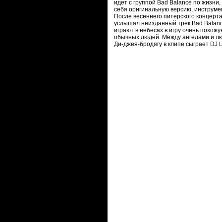
идет с группой Bad Balance по жизни,
себя оригинальную версию, инструмен
После весеннего питерского концерт
услышал неизданный трек Bad Balance
играют в небесах в игру очень похож
обычных людей. Между ангелами и лю
Ди-джея-бродягу в клипе сыграет DJ 