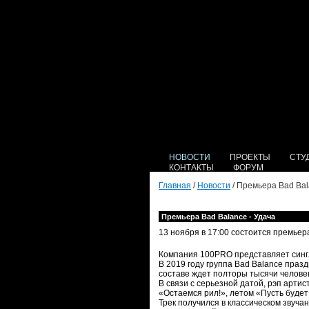
НОВОСТИ
ПРОЕКТЫ
СТУ
КОНТАКТЫ
ФОРУМ
Главная
/
Новости
/ Премьера Bad Bal
Премьера Bad Balance - Удача
13 ноября в 17:00 состоится премьер
Компания 100PRO представляет сингл
В 2019 году группа Bad Balance празд
составе ждет полторы тысячи человек
В связи с серьезной датой, рэп арти
«Остаемся рил!», летом «Пусть будет
Трек получился в классическом звуча