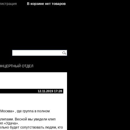
гистрация
В корзине нет товаров
ОНЦЕРТНЫЙ ОТДЕЛ
12.11.2019 17:28
Москва» , где группа в полном
 клипами. Весной мы увидели клип
ип «Удача».
ельно будет сопутствовать людям, кто