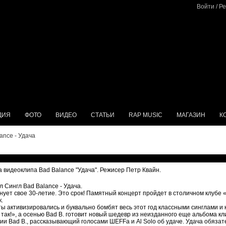
Войти
/
Ре
ДИЯ
ФОТО
ВИДЕО
СТАТЬИ
RAP MUSIC
МАГАЗИН
К
ance - Удача
а видеоклипа Bad Balance "Удача". Режисер Петр Квайн.
 Сингл Bad Balance - Удача.
нует свое 30-летие. Это срок! Памятный концерт пройдет в столичном клубе «
.
сты активизировались и буквально бомбят весь этот год классными синглами и
 так!», а осенью Bad B. готовит новый шедевр из неизданного еще альбома кл
нии Bad B., рассказывающий голосами ШЕFFа и Al Solo об удаче. Удача обязат