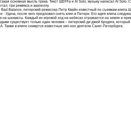
 такая основная мысль трека. Текст ШЕFFа и Al Solo, музыку написал Al Solo. 
тал, три ремикса и акапеллу.
а Bad Balance, питерский режиссер Петр Квайн известный по съемкам клипа 
 - Удача, после чего предложил снять клип в Питере. Его идея клипа следую
ую на шахматы. Каждый их игровой ход на небесах отражается на земле и прив
дьми существует только один человек – питерский ди-джей бродяга, который
LA. Также в клипе снимутся известные хип-хоп деятели Санкт-Петербурга.