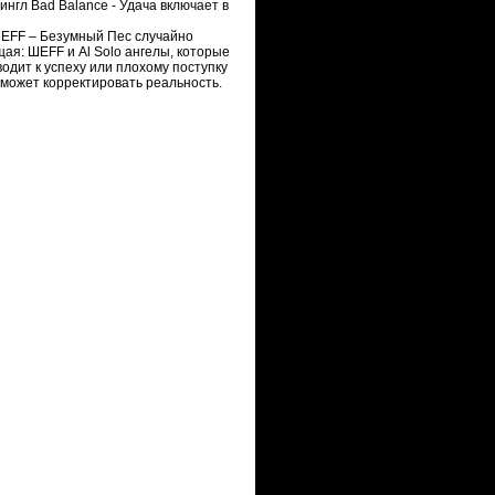
Сингл Bad Balance - Удача включает в
ШЕFF – Безумный Пес случайно
щая: ШЕFF и Al Solo ангелы, которые
одит к успеху или плохому поступку
 может корректировать реальность.